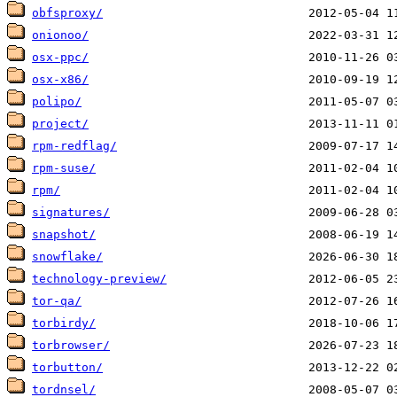
obfsproxy/
onionoo/
osx-ppc/
osx-x86/
polipo/
project/
rpm-redflag/
rpm-suse/
rpm/
signatures/
snapshot/
snowflake/
technology-preview/
tor-qa/
torbirdy/
torbrowser/
torbutton/
tordnsel/