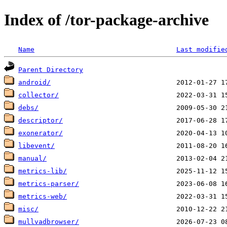
Index of /tor-package-archive
Name
Last modifie
Parent Directory
android/
collector/
debs/
descriptor/
exonerator/
libevent/
manual/
metrics-lib/
metrics-parser/
metrics-web/
misc/
mullvadbrowser/