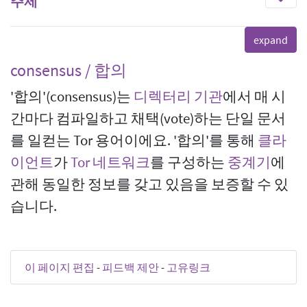
주제
consensus / 합의
'합의'(consensus)는
디렉터리 기관
에서 매 시
간마다 컴파일하고 채택(vote)하는 단일 문서
를 일컫는 Tor 용어이에요. '합의'를 통해
클라
이언트
가
Tor 네트워크
를 구성하는
중계기
에
관해 동일한 정보를 갖고 있음을 보증할 수 있
습니다.
이 페이지 편집
-
피드백 제안
-
고유링크