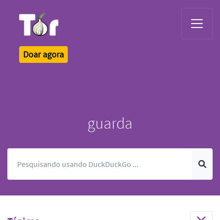
Tor Logo
Doar agora
guarda