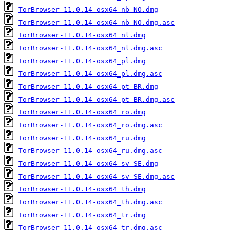
TorBrowser-11.0.14-osx64_nb-NO.dmg
TorBrowser-11.0.14-osx64_nb-NO.dmg.asc
TorBrowser-11.0.14-osx64_nl.dmg
TorBrowser-11.0.14-osx64_nl.dmg.asc
TorBrowser-11.0.14-osx64_pl.dmg
TorBrowser-11.0.14-osx64_pl.dmg.asc
TorBrowser-11.0.14-osx64_pt-BR.dmg
TorBrowser-11.0.14-osx64_pt-BR.dmg.asc
TorBrowser-11.0.14-osx64_ro.dmg
TorBrowser-11.0.14-osx64_ro.dmg.asc
TorBrowser-11.0.14-osx64_ru.dmg
TorBrowser-11.0.14-osx64_ru.dmg.asc
TorBrowser-11.0.14-osx64_sv-SE.dmg
TorBrowser-11.0.14-osx64_sv-SE.dmg.asc
TorBrowser-11.0.14-osx64_th.dmg
TorBrowser-11.0.14-osx64_th.dmg.asc
TorBrowser-11.0.14-osx64_tr.dmg
TorBrowser-11.0.14-osx64_tr.dmg.asc