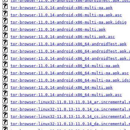
tor-browser-11.0.14-android-x86-androidTest.apk.ids
tor-browser-11.0.14-android-x86-multi-qa.apk
tor-browser-11.0.14-android-x86-multi-qa.apk.asc
tor-browser-11.0.14-android-x86-multi-qa.apk.idsig
tor-browser-11.0.14-android-x86-multi.apk
tor-browser-11.0.14-android-x86-multi.apk.asc
tor-browser-11.0.14-android-x86_64-androidTest.apk
tor-browser-11.0.14-android-x86_64-androidTest.apk.
tor-browser-11.0.14-android-x86_64-androidTest.apk.
tor-browser-11.0.14-android-x86_64-multi-qa.apk
tor-browser-11.0.14-android-x86_64-multi-qa.apk.asc
tor-browser-11.0.14-android-x86_64-multi-qa.apk.ids
tor-browser-11.0.14-android-x86_64-multi.apk
tor-browser-11.0.14-android-x86_64-multi.apk.asc
tor-browser-linux32-11.0.13-11.0.14_ar.incremental.
tor-browser-linux32-11.0.13-11.0.14_ca.incremental.
tor-browser-linux32-11.0.13-11.0.14_cs.incremental.
tor-browser-linux32-11.0.13-11.0.14_da.incremental.