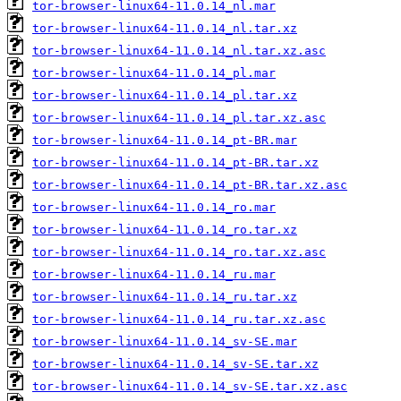
tor-browser-linux64-11.0.14_nl.mar
tor-browser-linux64-11.0.14_nl.tar.xz
tor-browser-linux64-11.0.14_nl.tar.xz.asc
tor-browser-linux64-11.0.14_pl.mar
tor-browser-linux64-11.0.14_pl.tar.xz
tor-browser-linux64-11.0.14_pl.tar.xz.asc
tor-browser-linux64-11.0.14_pt-BR.mar
tor-browser-linux64-11.0.14_pt-BR.tar.xz
tor-browser-linux64-11.0.14_pt-BR.tar.xz.asc
tor-browser-linux64-11.0.14_ro.mar
tor-browser-linux64-11.0.14_ro.tar.xz
tor-browser-linux64-11.0.14_ro.tar.xz.asc
tor-browser-linux64-11.0.14_ru.mar
tor-browser-linux64-11.0.14_ru.tar.xz
tor-browser-linux64-11.0.14_ru.tar.xz.asc
tor-browser-linux64-11.0.14_sv-SE.mar
tor-browser-linux64-11.0.14_sv-SE.tar.xz
tor-browser-linux64-11.0.14_sv-SE.tar.xz.asc