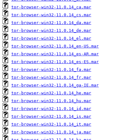
tor-browser-win32-11.0.14_ca.mar
tor-browser-win32-11.0.14_cs.mar
tor-browser-win32-11.0.14_da.mar
tor-browser-win32-11.0.14_de.mar
tor-browser-win32-11.0.14_el.mar
tor-browser-win32-11.0.14_en-US.mar
tor-browser-win32-11.0.14_es-AR.mar
tor-browser-win32-11.0.14_es-ES.mar
tor-browser-win32-11.0.14_fa.mar
tor-browser-win32-11.0.14_fr.mar
tor-browser-win32-11.0.14_ga-IE.mar
tor-browser-win32-11.0.14_he.mar
tor-browser-win32-11.0.14_hu.mar
tor-browser-win32-11.0.14_id.mar
tor-browser-win32-11.0.14_is.mar
tor-browser-win32-11.0.14_it.mar
tor-browser-win32-11.0.14_ja.mar
tor-browser-win32-11.0.14_ka.mar