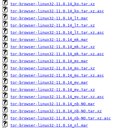
tor-browser-linux32-11.0.14_ko.tar.xz
tor-browser-linux32-11.0.14_ko.tar.xz.asc
tor-browser-linux32-11.0.14_lt.mar
tor-browser-linux32-11.0.14_lt.tar.xz
tor-browser-linux32-11.0.14_lt.tar.xz.asc
tor-browser-linux32-11.0.14_mk.mar
tor-browser-linux32-11.0.14_mk.tar.xz
tor-browser-linux32-11.0.14_mk.tar.xz.asc
tor-browser-linux32-11.0.14_ms.mar
tor-browser-linux32-11.0.14_ms.tar.xz
tor-browser-linux32-11.0.14_ms.tar.xz.asc
tor-browser-linux32-11.0.14_my.mar
tor-browser-linux32-11.0.14_my.tar.xz
tor-browser-linux32-11.0.14_my.tar.xz.asc
tor-browser-linux32-11.0.14_nb-NO.mar
tor-browser-linux32-11.0.14_nb-NO.tar.xz
tor-browser-linux32-11.0.14_nb-NO.tar.xz.asc
tor-browser-linux32-11.0.14_nl.mar