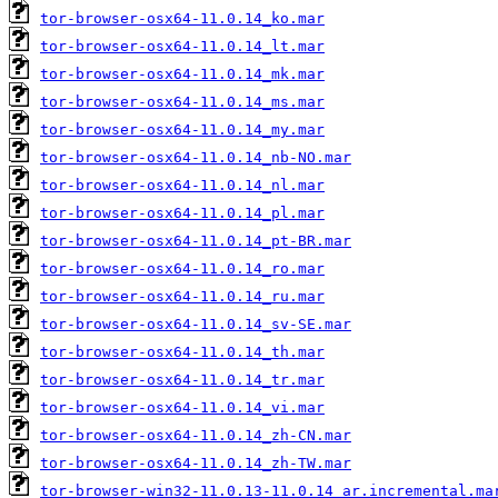
tor-browser-osx64-11.0.14_ko.mar
tor-browser-osx64-11.0.14_lt.mar
tor-browser-osx64-11.0.14_mk.mar
tor-browser-osx64-11.0.14_ms.mar
tor-browser-osx64-11.0.14_my.mar
tor-browser-osx64-11.0.14_nb-NO.mar
tor-browser-osx64-11.0.14_nl.mar
tor-browser-osx64-11.0.14_pl.mar
tor-browser-osx64-11.0.14_pt-BR.mar
tor-browser-osx64-11.0.14_ro.mar
tor-browser-osx64-11.0.14_ru.mar
tor-browser-osx64-11.0.14_sv-SE.mar
tor-browser-osx64-11.0.14_th.mar
tor-browser-osx64-11.0.14_tr.mar
tor-browser-osx64-11.0.14_vi.mar
tor-browser-osx64-11.0.14_zh-CN.mar
tor-browser-osx64-11.0.14_zh-TW.mar
tor-browser-win32-11.0.13-11.0.14_ar.incremental.ma