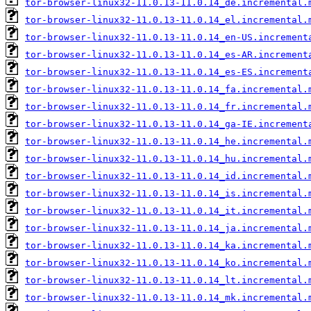
tor-browser-linux32-11.0.13-11.0.14_de.incremental.
tor-browser-linux32-11.0.13-11.0.14_el.incremental.
tor-browser-linux32-11.0.13-11.0.14_en-US.increment
tor-browser-linux32-11.0.13-11.0.14_es-AR.increment
tor-browser-linux32-11.0.13-11.0.14_es-ES.increment
tor-browser-linux32-11.0.13-11.0.14_fa.incremental.
tor-browser-linux32-11.0.13-11.0.14_fr.incremental.
tor-browser-linux32-11.0.13-11.0.14_ga-IE.increment
tor-browser-linux32-11.0.13-11.0.14_he.incremental.
tor-browser-linux32-11.0.13-11.0.14_hu.incremental.
tor-browser-linux32-11.0.13-11.0.14_id.incremental.
tor-browser-linux32-11.0.13-11.0.14_is.incremental.
tor-browser-linux32-11.0.13-11.0.14_it.incremental.
tor-browser-linux32-11.0.13-11.0.14_ja.incremental.
tor-browser-linux32-11.0.13-11.0.14_ka.incremental.
tor-browser-linux32-11.0.13-11.0.14_ko.incremental.
tor-browser-linux32-11.0.13-11.0.14_lt.incremental.
tor-browser-linux32-11.0.13-11.0.14_mk.incremental.