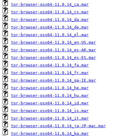
tor-browser-osx64-11.0.14_ca.mar
tor-browser-osx64-11.0.14_cs.mar
tor-browser-osx64-11.0.14_da.mar
tor-browser-osx64-11.0.14_de.mar
tor-browser-osx64-11.0.14_el.mar
tor-browser-osx64-11.0.14_en-US.mar
tor-browser-osx64-11.0.14_es-AR.mar
tor-browser-osx64-11.0.14_es-ES.mar
tor-browser-osx64-11.0.14_fa.mar
tor-browser-osx64-11.0.14_fr.mar
tor-browser-osx64-11.0.14_ga-IE.mar
tor-browser-osx64-11.0.14_he.mar
tor-browser-osx64-11.0.14_hu.mar
tor-browser-osx64-11.0.14_id.mar
tor-browser-osx64-11.0.14_is.mar
tor-browser-osx64-11.0.14_it.mar
tor-browser-osx64-11.0.14_ja-JP-mac.mar
tor-browser-osx64-11.0.14_ka.mar