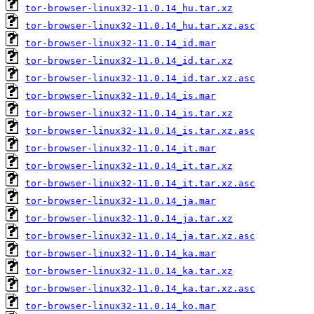
tor-browser-linux32-11.0.14_hu.tar.xz
tor-browser-linux32-11.0.14_hu.tar.xz.asc
tor-browser-linux32-11.0.14_id.mar
tor-browser-linux32-11.0.14_id.tar.xz
tor-browser-linux32-11.0.14_id.tar.xz.asc
tor-browser-linux32-11.0.14_is.mar
tor-browser-linux32-11.0.14_is.tar.xz
tor-browser-linux32-11.0.14_is.tar.xz.asc
tor-browser-linux32-11.0.14_it.mar
tor-browser-linux32-11.0.14_it.tar.xz
tor-browser-linux32-11.0.14_it.tar.xz.asc
tor-browser-linux32-11.0.14_ja.mar
tor-browser-linux32-11.0.14_ja.tar.xz
tor-browser-linux32-11.0.14_ja.tar.xz.asc
tor-browser-linux32-11.0.14_ka.mar
tor-browser-linux32-11.0.14_ka.tar.xz
tor-browser-linux32-11.0.14_ka.tar.xz.asc
tor-browser-linux32-11.0.14_ko.mar