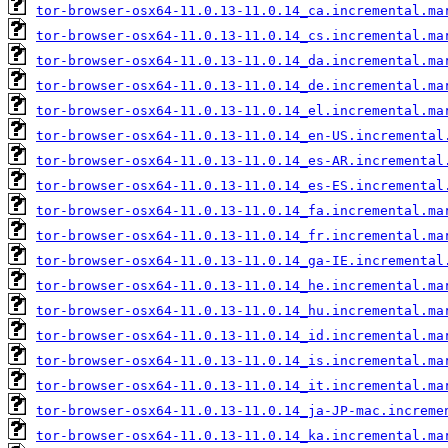
tor-browser-osx64-11.0.13-11.0.14_ca.incremental.ma
tor-browser-osx64-11.0.13-11.0.14_cs.incremental.ma
tor-browser-osx64-11.0.13-11.0.14_da.incremental.ma
tor-browser-osx64-11.0.13-11.0.14_de.incremental.ma
tor-browser-osx64-11.0.13-11.0.14_el.incremental.ma
tor-browser-osx64-11.0.13-11.0.14_en-US.incremental
tor-browser-osx64-11.0.13-11.0.14_es-AR.incremental
tor-browser-osx64-11.0.13-11.0.14_es-ES.incremental
tor-browser-osx64-11.0.13-11.0.14_fa.incremental.ma
tor-browser-osx64-11.0.13-11.0.14_fr.incremental.ma
tor-browser-osx64-11.0.13-11.0.14_ga-IE.incremental
tor-browser-osx64-11.0.13-11.0.14_he.incremental.ma
tor-browser-osx64-11.0.13-11.0.14_hu.incremental.ma
tor-browser-osx64-11.0.13-11.0.14_id.incremental.ma
tor-browser-osx64-11.0.13-11.0.14_is.incremental.ma
tor-browser-osx64-11.0.13-11.0.14_it.incremental.ma
tor-browser-osx64-11.0.13-11.0.14_ja-JP-mac.increme
tor-browser-osx64-11.0.13-11.0.14_ka.incremental.ma