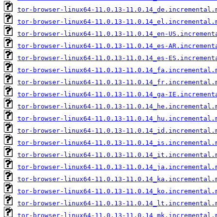
tor-browser-linux64-11.0.13-11.0.14_de.incremental.
tor-browser-linux64-11.0.13-11.0.14_el.incremental.
tor-browser-linux64-11.0.13-11.0.14_en-US.increment
tor-browser-linux64-11.0.13-11.0.14_es-AR.increment
tor-browser-linux64-11.0.13-11.0.14_es-ES.increment
tor-browser-linux64-11.0.13-11.0.14_fa.incremental.
tor-browser-linux64-11.0.13-11.0.14_fr.incremental.
tor-browser-linux64-11.0.13-11.0.14_ga-IE.increment
tor-browser-linux64-11.0.13-11.0.14_he.incremental.
tor-browser-linux64-11.0.13-11.0.14_hu.incremental.
tor-browser-linux64-11.0.13-11.0.14_id.incremental.
tor-browser-linux64-11.0.13-11.0.14_is.incremental.
tor-browser-linux64-11.0.13-11.0.14_it.incremental.
tor-browser-linux64-11.0.13-11.0.14_ja.incremental.
tor-browser-linux64-11.0.13-11.0.14_ka.incremental.
tor-browser-linux64-11.0.13-11.0.14_ko.incremental.
tor-browser-linux64-11.0.13-11.0.14_lt.incremental.
tor-browser-linux64-11.0.13-11.0.14_mk.incremental.