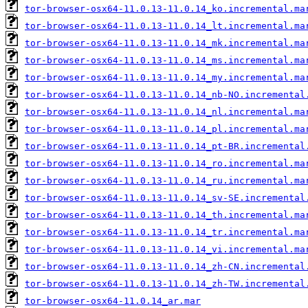
tor-browser-osx64-11.0.13-11.0.14_ko.incremental.ma
tor-browser-osx64-11.0.13-11.0.14_lt.incremental.ma
tor-browser-osx64-11.0.13-11.0.14_mk.incremental.ma
tor-browser-osx64-11.0.13-11.0.14_ms.incremental.ma
tor-browser-osx64-11.0.13-11.0.14_my.incremental.ma
tor-browser-osx64-11.0.13-11.0.14_nb-NO.incremental
tor-browser-osx64-11.0.13-11.0.14_nl.incremental.ma
tor-browser-osx64-11.0.13-11.0.14_pl.incremental.ma
tor-browser-osx64-11.0.13-11.0.14_pt-BR.incremental
tor-browser-osx64-11.0.13-11.0.14_ro.incremental.ma
tor-browser-osx64-11.0.13-11.0.14_ru.incremental.ma
tor-browser-osx64-11.0.13-11.0.14_sv-SE.incremental
tor-browser-osx64-11.0.13-11.0.14_th.incremental.ma
tor-browser-osx64-11.0.13-11.0.14_tr.incremental.ma
tor-browser-osx64-11.0.13-11.0.14_vi.incremental.ma
tor-browser-osx64-11.0.13-11.0.14_zh-CN.incremental
tor-browser-osx64-11.0.13-11.0.14_zh-TW.incremental
tor-browser-osx64-11.0.14_ar.mar