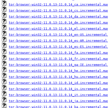
tor-browser-win32-11.0.13-11.0.14_ca.incremental.ma
tor-browser-win32-11.0.13-11.0.14_cs.incremental.ma
tor-browser-win32-11.0.13-11.0.14_da.incremental.ma
tor-browser-win32-11.0.13-11.0.14_de.incremental.ma
tor-browser-win32-11.0.13-11.0.14_el.incremental.ma
tor-browser-win32-11.0.13-11.0.14_en-US.incremental
tor-browser-win32-11.0.13-11.0.14_es-AR.incremental
tor-browser-win32-11.0.13-11.0.14_es-ES.incremental
tor-browser-win32-11.0.13-11.0.14_fa.incremental.ma
tor-browser-win32-11.0.13-11.0.14_fr.incremental.ma
tor-browser-win32-11.0.13-11.0.14_ga-IE.incremental
tor-browser-win32-11.0.13-11.0.14_he.incremental.ma
tor-browser-win32-11.0.13-11.0.14_hu.incremental.ma
tor-browser-win32-11.0.13-11.0.14_id.incremental.ma
tor-browser-win32-11.0.13-11.0.14_is.incremental.ma
tor-browser-win32-11.0.13-11.0.14_it.incremental.ma
tor-browser-win32-11.0.13-11.0.14_ja.incremental.ma
tor-browser-win32-11.0.13-11.0.14_ka.incremental.ma